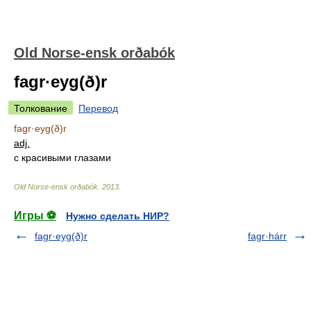
Old Norse-ensk orðabók
fagr·eyg(ð)r
Толкование
Перевод
fagr·eyg(ð)r
adj.
с красивыми глазами
Old Norse-ensk orðabók
.
2013
.
Игры ⚽
Нужно сделать НИР?
fagr·eyg(ð)r
fagr·hárr